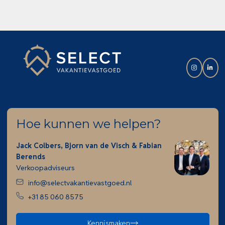
Hoe kunnen we helpen?
Jack Colbers, Bjorn van de Visch & Fabian
Berends
Verkoopadviseurs
info@selectvakantievastgoed.nl
+31 85 060 8575
Kennismaken