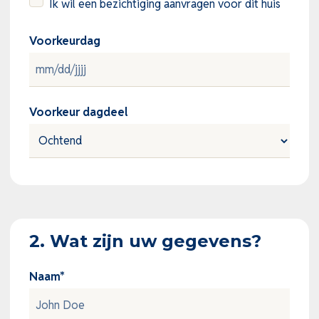
Ik wil een bezichtiging aanvragen voor dit huis
Voorkeurdag
MM
slash
Voorkeur dagdeel
DD
slash
JJJJ
2. Wat zijn uw gegevens?
Naam
*