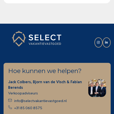
Hoe kunnen we helpen?
Jack Colbers, Bjorn van de Visch & Fabian
Berends
Verkoopadviseurs
info@selectvakantievastgoed.nl
+31 85 060 8575