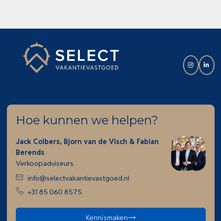
Hoe kunnen we helpen?
Jack Colbers, Bjorn van de Visch & Fabian
Berends
Verkoopadviseurs
info@selectvakantievastgoed.nl
+31 85 060 8575
Kennismaken