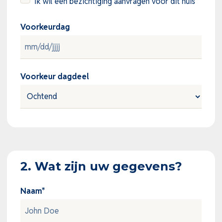
Ik wil een bezichtiging aanvragen voor dit huis
Voorkeurdag
MM
slash
Voorkeur dagdeel
DD
slash
JJJJ
2. Wat zijn uw gegevens?
Naam
*