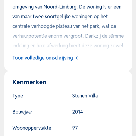
omgeving van Noord-Limburg. De woning is er een
van maar twee soortgelijke woningen op het
centrale verhoogde plateau van het park, wat de
verhuurpotentie enorm vergroot. Dankzij de slimme
indeling en luxe afwerking biedt deze woning zowel
comfort, uitzicht als privacy, ideaal voor eigen
Toon volledige omschrijving
gebruik of verhuur. Ook is de woning in praktische
nieuwstaat doordat deze zeer goed onderhouden
Kenmerken
is. Tenslotte zijn de inventaris (binnen en buiten) en
terras van de woning van zeer hoogwaardige
Type
Stenen Villa
kwaliteit. Overname van de inventaris is tegen
Bouwjaar
2014
meerprijs bespreekbaar. U koopt dus een zeer nette
onderhoudsarme vakantiewoning met een
Woonoppervlakte
97
spectaculair uitzicht.