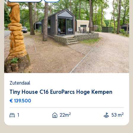
Zutendaal
Tiny House C16 EuroParcs Hoge Kempen
€ 139.500
2
2
1
22m
53 m