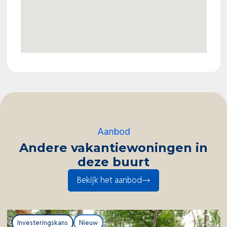
Genieten van het buitenleven
De ruime en zonnige tuin met luxe terras biedt een
heerlijke plek om te ontspannen. Op het terras kunt
u genieten van lange zomeravonden midden in de
natuur en in de winter kunt u warm blijven door de
fijne houtkachel. Bovendien beschikt de woning
over een
privé parkeerplaats, hekwerk
overkapping en inpandige berging
.
Aanbod
Andere vakantiewoningen in
deze buurt
Bekijk het aanbod
Investeringskans
Nieuw