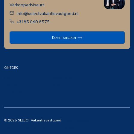
Verkoopadviseurs
info@selectvakantievastgoed.nl
+31 85 060 8575
Kennismaken
ONTDEK
Home
Aankoopcursus
Aanbod
Contact
Bemiddeling
© 2026 SELECT Vakantievastgoed
Cookieverklaring
Algemene voorwaarden
Privacy verklaring