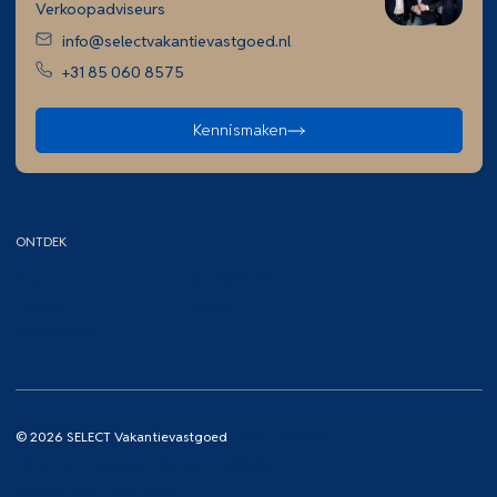
Verkoopadviseurs
info@selectvakantievastgoed.nl
+31 85 060 8575
Kennismaken
ONTDEK
Home
Aankoopcursus
Aanbod
Contact
Bemiddeling
© 2026 SELECT Vakantievastgoed
Cookieverklaring
Algemene voorwaarden
Privacy verklaring
Website door
Code Blauw