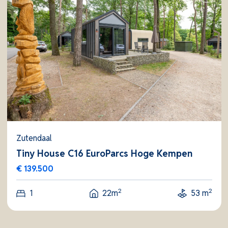
vakantieverhuur.
Zutendaal
Tiny House C16 EuroParcs Hoge Kempen
€ 139.500
2
2
1
22m
53 m