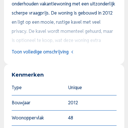
onderhouden vakantiewoning met een uitzonderlijk
scherpe vraagprijs. De woning is gebouwd in 2012
en ligt op een mooie, rustige kavel met veel
privacy. De kavel wordt momenteel gehuurd, maar
is optioneel te koop, wat deze woning extra
interessant maakt voor zowel eigen gebruik als
Toon volledige omschrijving
investering.
Op zoek naar een betaalbare en instapklare
Kenmerken
recreatiewoning in Noord-Limburg? Deze
vrijstaande vakantiewoning ligt op een perceel van
Type
Unique
173 m² en is gelegen op een rustige locatie op het
Bouwjaar
2012
park. Dankzij de goede staat van onderhoud en de
aantrekkelijke prijs van € 56.500,00 is dit een
Woonoppervlak
48
buitenkans binnen het recreatief vastgoed. De