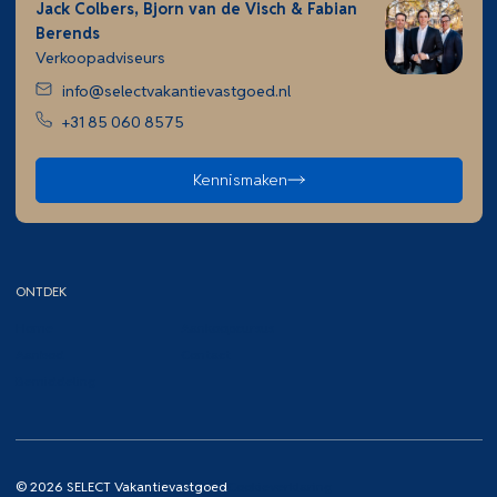
Jack Colbers, Bjorn van de Visch & Fabian
Berends
Verkoopadviseurs
info@selectvakantievastgoed.nl
+31 85 060 8575
Kennismaken
ONTDEK
Home
Aankoopcursus
Aanbod
Contact
Bemiddeling
© 2026 SELECT Vakantievastgoed
Cookieverklaring