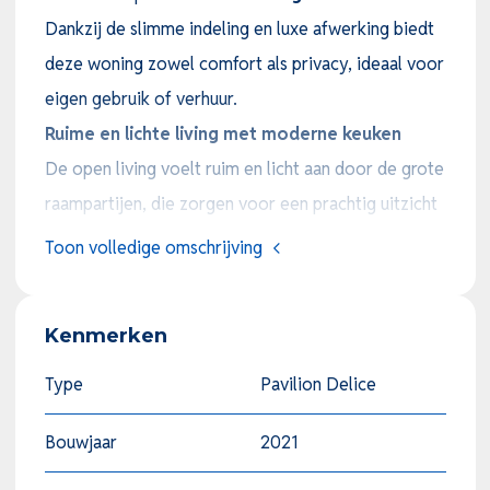
Dankzij de slimme indeling en luxe afwerking biedt
deze woning zowel comfort als privacy, ideaal voor
eigen gebruik of verhuur.
Ruime en lichte living met moderne keuken
De open living voelt ruim en licht aan door de grote
raampartijen, die zorgen voor een prachtig uitzicht
over de tuin en het water. Hier vindt u een
Toon volledige omschrijving
sfeervolle loungehoek met comfortabele zitbanken,
een eethoek en een moderne open keuken. De
Kenmerken
keuken is volledig uitgerust met hoogwaardige
inbouwapparatuur, waaronder een
koel-
Type
Pavilion Delice
vriescombinatie, combimagnetron, oven,
Bouwjaar
2021
vaatwasser
en een
inductiekookplaat met
afzuigkap
.