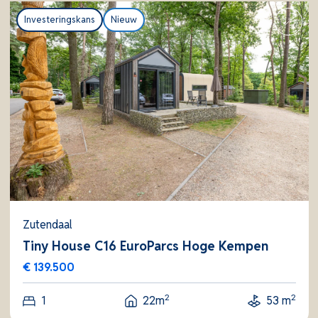
Investeringskans
Nieuw
Zutendaal
Tiny House C16 EuroParcs Hoge Kempen
€ 139.500
2
2
1
22m
53 m