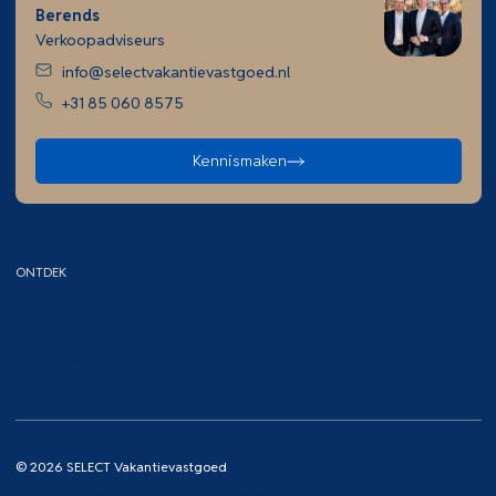
Berends
Verkoopadviseurs
info@selectvakantievastgoed.nl
+31 85 060 8575
Kennismaken
ONTDEK
Home
Aankoopcursus
Aanbod
Contact
Bemiddeling
© 2026 SELECT Vakantievastgoed
Cookieverklaring
Algemene voorwaarden
Privacy verklaring