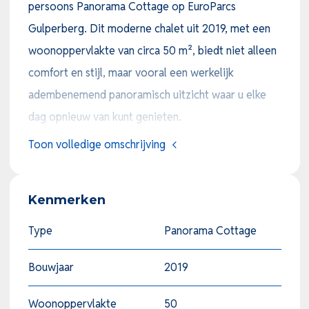
persoons Panorama Cottage op EuroParcs
Gulperberg. Dit moderne chalet uit 2019, met een
woonoppervlakte van circa 50 m², biedt niet alleen
comfort en stijl, maar vooral een werkelijk
adembenemend panoramisch uitzicht waar u elke
dag opnieuw van kunt genieten.
Toon volledige omschrijving
De woning beschikt over een lichte en sfeervolle
woonkamer met grote raampartijen die het uitzicht
Kenmerken
optimaal tot zijn recht laten komen. De moderne
open keuken is uitgevoerd met een kookeiland en
Type
Panorama Cottage
een gezellige bar om aan te dineren, en is voorzien
Bouwjaar
2019
van alle gemakken zoals een inductiekookplaat,
vaatwasser, afzuigkap en combimagnetron. Er zijn
Woonoppervlakte
50