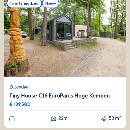
Investeringskans
Nieuw
Zutendaal
Tiny House C16 EuroParcs Hoge Kempen
€ 139.500
2
2
1
22m
53 m