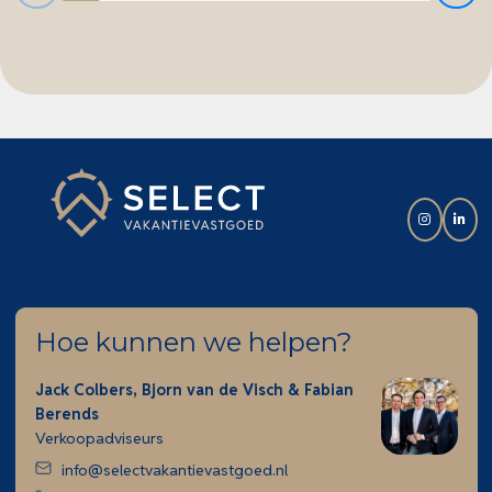
als uitstapjes. Dankzij de combinatie van luxe
nieuwbouw, een toplocatie aan de kust en een
sterke verhuurorganisatie is Breeduyn Village een
uitstekende keuze voor recreatie én investeringen.
Hoe kunnen we helpen?
Jack Colbers, Bjorn van de Visch & Fabian
Berends
Verkoopadviseurs
info@selectvakantievastgoed.nl