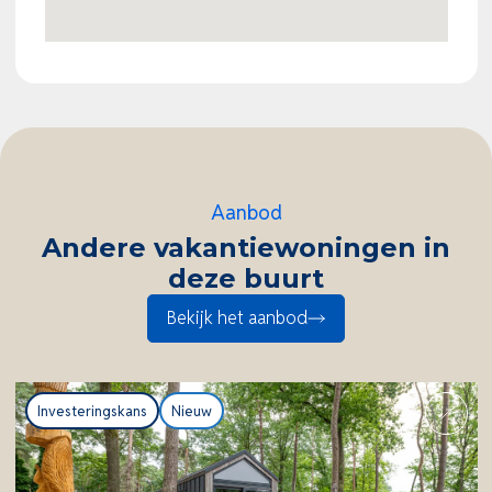
Hierdoor is de woning aantrekkelijk in elk seizoen.
Elke lodge beschikt over een eigen parkeerplaats.
Verhuur via Landal/Roompot
De verhuur van de lodges op Breeduyn Village
wordt verzorgd via
Landal/Roompot
, twee sterke
Aanbod
merken binnen de Europese vakantiesector. Dankzij
Andere vakantiewoningen in
de toplocatie aan zee en de hoge vraag naar
deze buurt
kwalitatieve strandverblijven vormt dit een
Bekijk het aanbod
interessante investering voor wie zoekt naar
verhuurpotentieel en rendement.
Investeringskans
Nieuw
Over Breeduyn Village
Breeduyn Village is een modern, aantrekkelijk