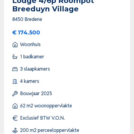
Lodge 4/6p Roompot
Breeduyn Village
8450 Bredene
€ 174.500
Woonhuis
1 badkamer
3 slaapkamers
4 kamers
Bouwjaar 2025
62 m2 woonoppervlakte
Exclusief BTW V.O.N.
200 m2 perceeloppervlakte