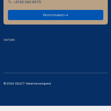
+31 85 060 8575
Kennismaken
ONTDEK
Home
Aankoopcursus
Aanbod
Contact
Bemiddeling
© 2026 SELECT Vakantievastgoed
Cookieverklaring
Algemene voorwaarden
Privacy verklaring
Website door
Code Blauw