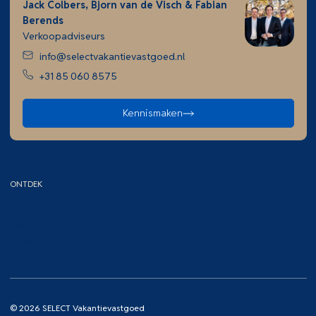
Jack Colbers, Bjorn van de Visch & Fabian
Berends
Verkoopadviseurs
info@selectvakantievastgoed.nl
+31 85 060 8575
Kennismaken
ONTDEK
Home
Aankoopcursus
Aanbod
Contact
Bemiddeling
© 2026 SELECT Vakantievastgoed
Cookieverklaring