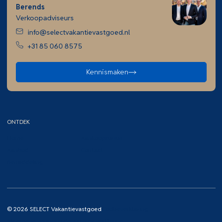
Berends
Verkoopadviseurs
info@selectvakantievastgoed.nl
+31 85 060 8575
Kennismaken
ONTDEK
Home
Aankoopcursus
Aanbod
Contact
Bemiddeling
© 2026 SELECT Vakantievastgoed
Cookieverklaring
Algemene voorwaarden
Privacy verklaring