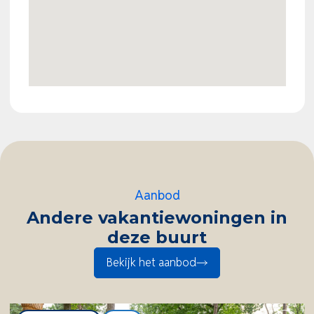
buitenbergingen, ideaal voor het opbergen van
fietsen, tuinmeubilair of watersportspullen. Bij de
woning behoort bovendien een eigen
parkeerplaats.
EuroParcs Bad Hoophuizen is direct gelegen aan het
Veluwemeer, tussen Harderwijk en Nunspeet, en
behoort tot de mooiste vakantieparken van de
Veluwe. Vanuit het park wandelt u zo naar het
Aanbod
strand of het water, waar u kunt zwemmen, suppen,
Andere vakantiewoningen in
zeilen of surfen. Op korte afstand liggen de
deze buurt
uitgestrekte bossen en heidevelden van de Veluwe,
Bekijk het aanbod
waardoor ook wandelaars en fietsliefhebbers hier
volop kunnen genieten van de prachtige natuur.