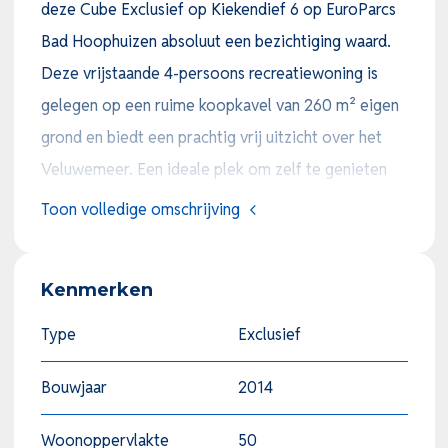
deze Cube Exclusief op Kiekendief 6 op EuroParcs
Bad Hoophuizen absoluut een bezichtiging waard.
Deze vrijstaande 4-persoons recreatiewoning is
gelegen op een ruime koopkavel van 260 m² eigen
grond en biedt een prachtig vrij uitzicht over het
Veluwemeer. Een ideale plek om zelf te genieten
van rust en natuur, maar dankzij de uitstekende
Toon volledige omschrijving
verhuurmogelijkheden ook een aantrekkelijke
investering.
Kenmerken
De woning is gebouwd in 2014, beschikt over een
Type
Exclusief
woonoppervlakte van circa 50 m² en heeft een
Bouwjaar
2014
moderne uitstraling met een praktische indeling. De
lichte woonkamer is voorzien van een
Woonoppervlakte
50