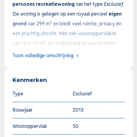
persoons recreatiewoning
van het type
Exclusief
.
De woning is gelegen op een royaal perceel
eigen
grond
van 299 m² en biedt veel ruimte, privacy én
een prachtig uitzicht. Met een woonoppervlakte
van circa 50 m², airconditioning en een moderne
afwerking is deze vakantiewoning ideaal voor
Toon volledige omschrijving
zowel eigen gebruik als verhuur. De woning is
tussentijds gemoderniseerd en verkeert in een zeer
Kenmerken
nette staat.
Lichte woonkamer met airco en open keuken
Type
Exclusief
De woonkamer voelt ruim en licht aan door de
Bouwjaar
2013
grote raampartijen en de efficiënte indeling. Er is
een comfortabele zithoek met een nieuwe bank en
Woonoppervlak
50
zicht op de tuin, een eethoek met nieuwe stoelen