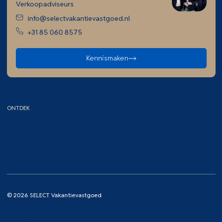
Verkoopadviseurs
info@selectvakantievastgoed.nl
+31 85 060 8575
Kennismaken
ONTDEK
Home
Aankoopcursus
Aanbod
Contact
Bemiddeling
© 2026 SELECT Vakantievastgoed
Cookieverklaring
Algemene voorwaarden
Privacy verklaring
Website door
Code Blauw