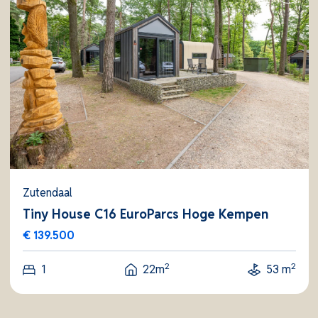
Zutendaal
Tiny House C16 EuroParcs Hoge Kempen
€ 139.500
2
2
1
22m
53 m