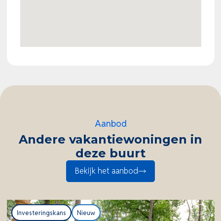
een eigen parkeerplaats op het perceel.
Over EuroParcs Maasduinen
EuroParcs Maasduinen ligt midden in Nationaal Park
De Maasduinen in Noord-Limburg. Dit natuurrijke en
kindvriendelijke park beschikt over uitstekende
faciliteiten zoals een binnenzwembad, natuurbad,
speeltuinen, horeca, fietsverhuur en diverse wandel-
en fietsroutes. De ligging en voorzieningen maken
Aanbod
dit park zeer aantrekkelijk voor recreatief gebruik
Andere vakantiewoningen in
én een interessant verhuurrendement.
deze buurt
Bekijk het aanbod
Investeringskans
Nieuw