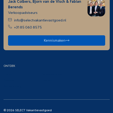
Jack Colbers, Bjorn van de Visch & Fabian
Berends
Verkoopadviseurs
info@selectvakantievastgoed.nl
+31 85 060 8575
Kennismaken
ONTDEK
Home
Aankoopcursus
Aanbod
Contact
Bemiddeling
© 2026 SELECT Vakantievastgoed
Cookieverklaring