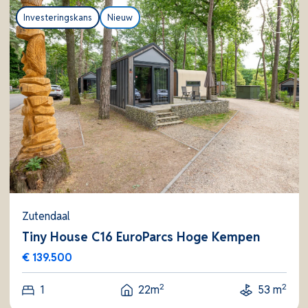
Investeringskans
Nieuw
Zutendaal
Tiny House C16 EuroParcs Hoge Kempen
€ 139.500
2
2
1
22m
53 m