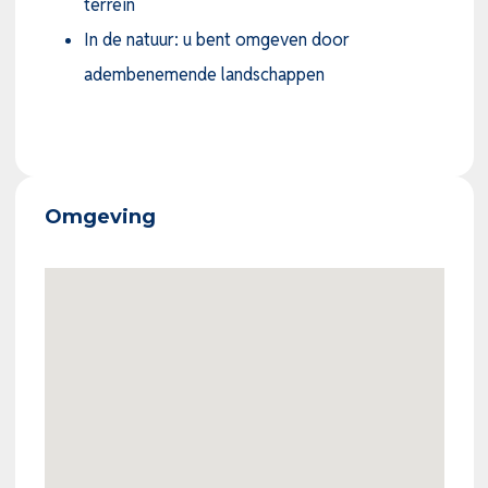
terrein
ook een winkel, een binnenspeeltuin, een zwembad
In de natuur: u bent omgeven door
en een splashpark.
adembenemende landschappen
Het lager gelegen gebied, waar de Samson-rivier
door het resort stroomt en de waterval zich
bevindt, zal een aanzienlijke herontwikkeling
ondergaan. Het zal beschikken over een
Omgeving
multisportveld voor tennis, padel, basketbal en
voetbal. Daarnaast komt er een animatiepodium
met tent en ruimte voor circa 40 glampingtenten.
In het hoger gelegen gebied kunnen alle luxe
huurwoningen gebouwd worden. In dit gebied
komen ook plekken voor luxe kamperen. Dankzij de
aanvullende ligging biedt het een adembenemend
uitzicht van 360 graden, met niets anders dan de