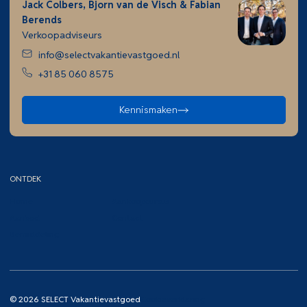
Jack Colbers, Bjorn van de Visch & Fabian
Berends
Verkoopadviseurs
info@selectvakantievastgoed.nl
+31 85 060 8575
Kennismaken
ONTDEK
Home
Aankoopcursus
Aanbod
Contact
Bemiddeling
© 2026 SELECT Vakantievastgoed
Cookieverklaring