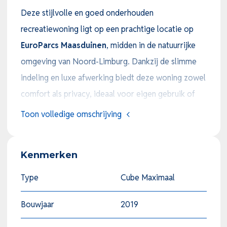
Deze stijlvolle en goed onderhouden
recreatiewoning ligt op een prachtige locatie op
EuroParcs Maasduinen
, midden in de natuurrijke
omgeving van Noord-Limburg. Dankzij de slimme
indeling en luxe afwerking biedt deze woning zowel
comfort als privacy, ideaal voor eigen gebruik of
verhuur.
Toon volledige omschrijving
Ruime en lichte living met moderne keuken
De open living voelt ruim en licht aan door de grote
Kenmerken
raampartijen, die zorgen voor een prachtig uitzicht
over de tuin. Hier vindt u een sfeervolle loungehoek
Type
Cube Maximaal
met comfortabele zitbanken, een eethoek,
Bouwjaar
2019
airconditioning
en een moderne open keuken. De
keuken is volledig uitgerust met hoogwaardige