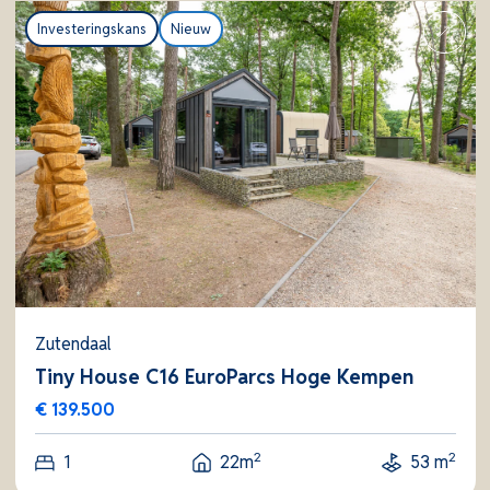
Investeringskans
Nieuw
Zutendaal
Tiny House C16 EuroParcs Hoge Kempen
€ 139.500
2
2
1
22m
53 m