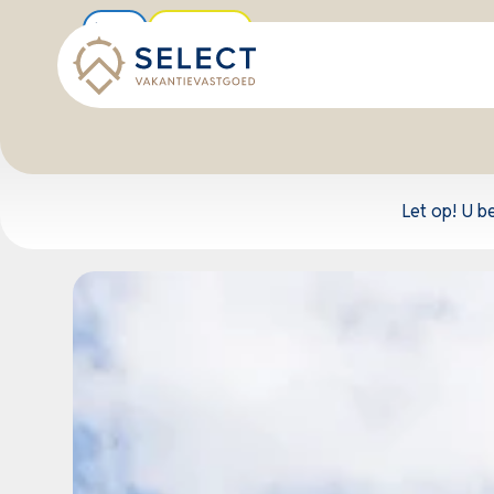
Nieuw
Uniek object
Let op! U b