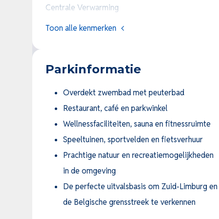
voldoet aan de wensen van een brede doelgroep va
Centrale Verwarming
gebruik, gedeeltelijke verhuur of volledige exploit
Toon alle kenmerken
Verhuren mogelijk
mogelijkheden voor rendement.
Buitenbekleding
Parkinformatie
Keuken
Overdekt zwembad met peuterbad
Restaurant, café en parkwinkel
Inventaris
Wellnessfaciliteiten, sauna en fitnessruimte
Huisdieren toegestaan
Speeltuinen, sportvelden en fietsverhuur
Prachtige natuur en recreatiemogelijkheden
BTW-termijn
in de omgeving
De perfecte uitvalsbasis om Zuid-Limburg en
K.K. / V.O.N.
de Belgische grensstreek te verkennen