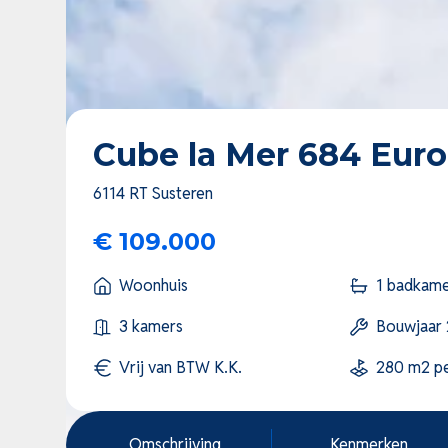
Cube la Mer 684 Eur
6114 RT Susteren
€ 109.000
Woonhuis
1 badkam
3 kamers
Bouwjaar
Vrij van BTW K.K.
280 m2 pe
Omschrijving
Kenmerken