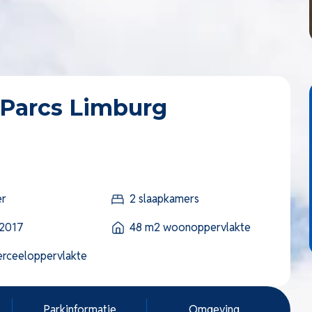
oParcs Limburg
er
2 slaapkamers
 2017
48 m2 woonoppervlakte
rceeloppervlakte
Parkinformatie
Omgeving