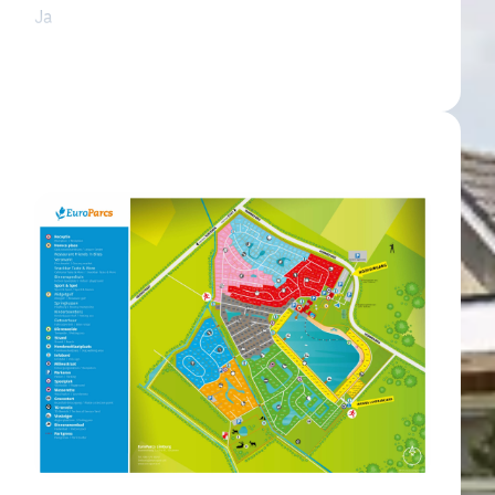
kantiegangers. Of u nu kiest voor volledig eigen
Ja
atie via het park, deze woning biedt interessante
Ja
Kunststof
Recht
Inclusief (excl. persoonlijke zaken)
Ja
Vrij van BTW
K.K.