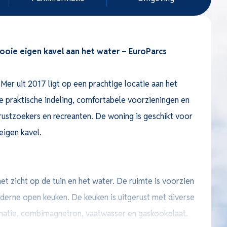
oie eigen kavel aan het water – EuroParcs
r uit 2017 ligt op een prachtige locatie aan het
e praktische indeling, comfortabele voorzieningen en
r rustzoekers en recreanten. De woning is geschikt voor
eigen kavel.
 zicht op de tuin en het water. De ruimte is voorzien
derne open keuken. De keuken is uitgerust met diverse
atie, combimagnetron, vaatwasser en gaskookplaat.