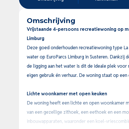
Omschrijving
Vrijstaande 4-persoons recreatiewoning op mo
Limburg
Deze goed onderhouden recreatiewoning type La Me
water op EuroParcs Limburg in Susteren. Dankzij d
de ligging aan het water is dit de ideale plek voo
eigen gebruik én verhuur. De woning staat op een 
Lichte woonkamer met open keuken
De woning heeft een lichte en open woonkamer met
van een gezellige zithoek, een eethoek en een mo
inbouwapparaten, waaronder een koel-vriescombin