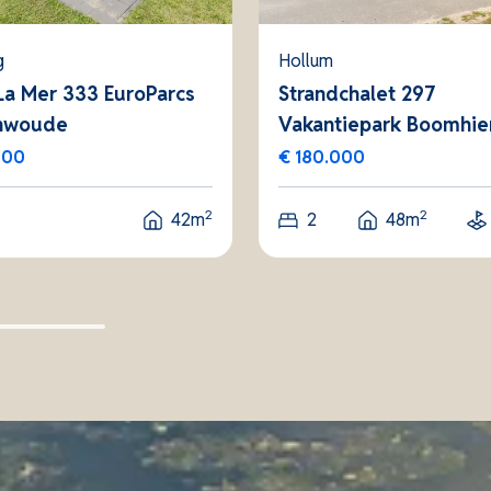
g
Hollum
La Mer 333 EuroParcs
Strandchalet 297
nwoude
Vakantiepark Boomhi
000
€ 180.000
2
2
42m
2
48m