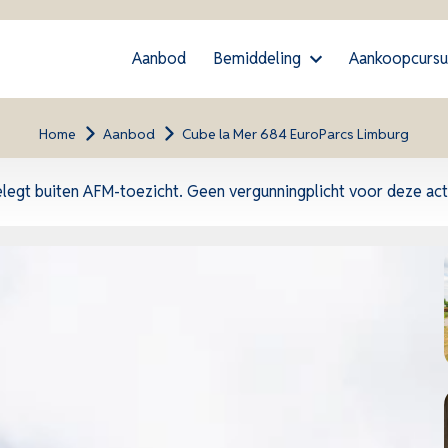
Aanbod
Bemiddeling
Aankoopcursu
Home
>
Aanbod
>
Cube la Mer 684 EuroParcs Limburg
elegt buiten AFM-toezicht. Geen vergunningplicht voor deze acti