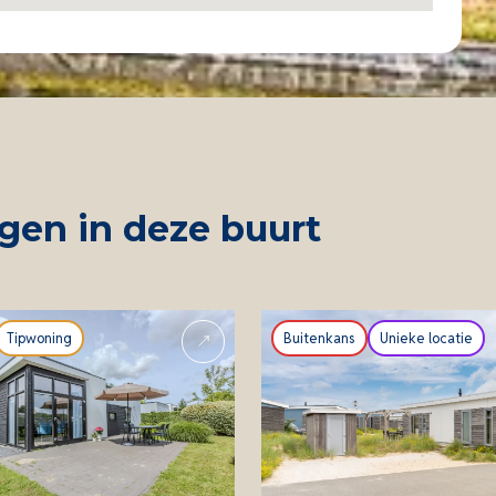
en in deze buurt
Tipwoning
Buitenkans
Unieke locatie