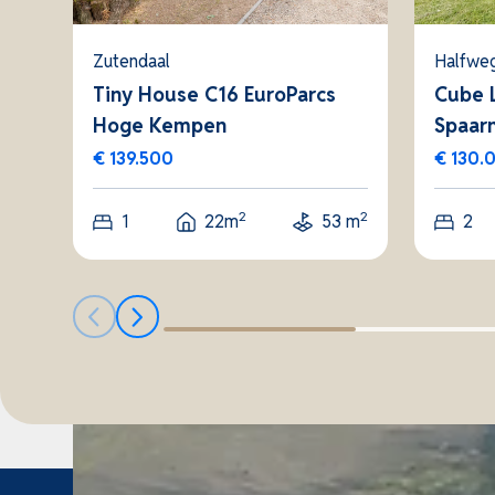
Zutendaal
Halfwe
Tiny House C16 EuroParcs
Cube 
Hoge Kempen
Spaar
€ 139.500
€ 130.
2
2
1
22m
53 m
2