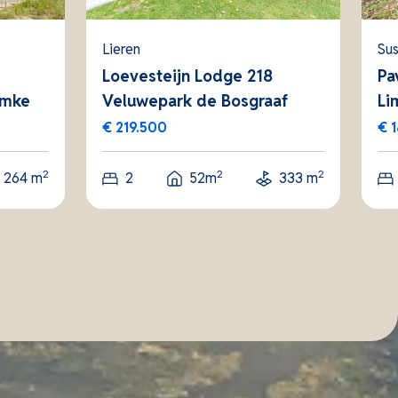
Lieren
Sus
Loevesteijn Lodge 218
Pa
emke
Veluwepark de Bosgraaf
Li
€ 219.500
€ 
2
2
2
264 m
2
52m
333 m