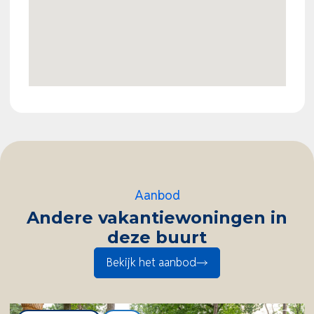
Een absoluut hoogtepunt van deze woning is het
ruime dakterras, waar u kunt genieten van een
prachtig uitzicht over het Veluwemeer. Een
heerlijke plek om te ontspannen en optimaal te
genieten van de unieke omgeving.
Deze complete recreatiewoning wordt aangeboden
voor €245.000,- kosten koper en is uitermate
Aanbod
geschikt voor zowel eigen recreatief gebruik als
Andere vakantiewoningen in
verhuur.
deze buurt
Bekijk het aanbod
EuroParcs Bad Hoophuizen
EuroParcs Bad Hoophuizen is prachtig gelegen