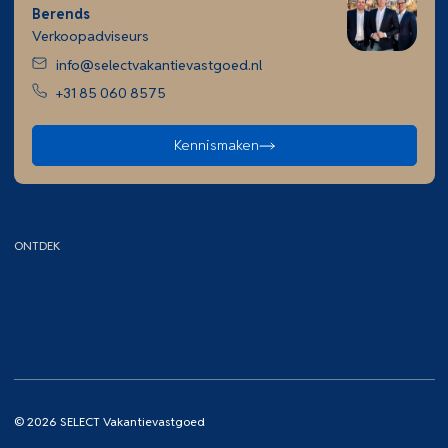
Berends
Verkoopadviseurs
info@selectvakantievastgoed.nl
+31 85 060 8575
Kennismaken
ONTDEK
Home
Aankoopcursus
Aanbod
Contact
Bemiddeling
© 2026 SELECT Vakantievastgoed
Cookieverklaring
Algemene voorwaarden
Privacy verklaring