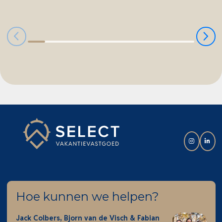
Nunspeet liggen op korte afstand, evenals diverse
attracties en natuurgebieden. Hierdoor is EuroParcs
Bad Hoophuizen het hele jaar door een
aantrekkelijke bestemming voor recreatie én
verhuur.
Bent u op zoek naar een luxe, duurzame
recreatiewoning op een unieke locatie aan het
Veluwemeer? Neem dan gerust contact met ons op
voor meer informatie of het plannen van een
bezichtiging.
Hoe kunnen we helpen?
Jack Colbers, Bjorn van de Visch & Fabian