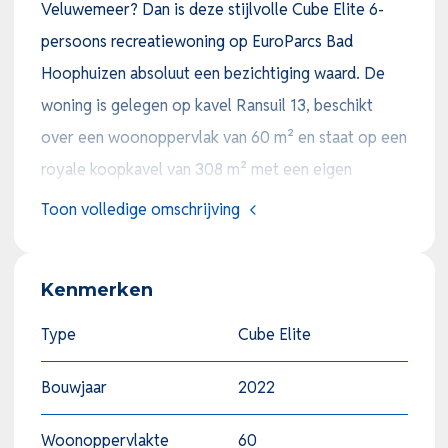
Veluwemeer? Dan is deze stijlvolle Cube Elite 6-
persoons recreatiewoning op EuroParcs Bad
Hoophuizen absoluut een bezichtiging waard. De
woning is gelegen op kavel Ransuil 13, beschikt
over een woonoppervlak van 60 m² en staat op een
royale koopkavel van 308 m² met een eigen
parkeerplaats.
Toon volledige omschrijving
Deze moderne recreatiewoning kenmerkt zich door
Kenmerken
haar eigentijdse uitstraling, grote raampartijen en
hoogwaardige afwerking. De lichte woonkamer is
Type
Cube Elite
voorzien van een sfeervolle elektrische haard en
Bouwjaar
2022
biedt dankzij de schuifpui een directe verbinding
met het terras. Ook vanuit de open keuken heeft u
Woonoppervlakte
60