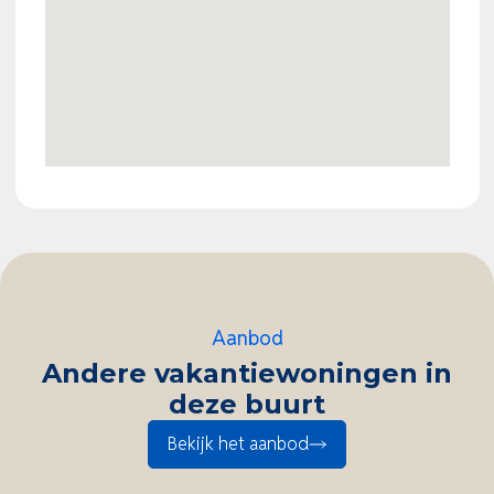
De combinatie van een moderne uitstraling, goede
staat van onderhoud, eigen grond en een scherpe
prijs maakt deze recreatiewoning bijzonder
interessant voor recreatief gebruik én als
investering.
Vraagprijs: € 119.500 k.k. vrij van btw
Aanbod
Andere vakantiewoningen in
deze buurt
Bekijk het aanbod