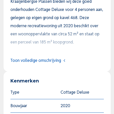
Kraaijenbergse Plassen bieden wij deze goed
onderhouden Cottage Deluxe voor 4 personen aan,
gelegen op eigen grond op kavel 468. Deze
moderne recreatiewoning uit 2020 beschikt over
een woonoppervlakte van circa 52 m² en staat op
een perceel van 185 m² koopgrond.
De woning beschikt over een ruime en sfeervolle
Toon volledige omschrijving
woonkamer met veel lichtinval en een moderne
Amerikaanse keuken met gezellig barretje. De
Kenmerken
keuken is compleet uitgevoerd met diverse
inbouwapparatuur, waaronder een gaskookplaat,
Type
Cottage Deluxe
afzuigkap, vaatwasser en een Amerikaanse koelkast.
Bouwjaar
2020