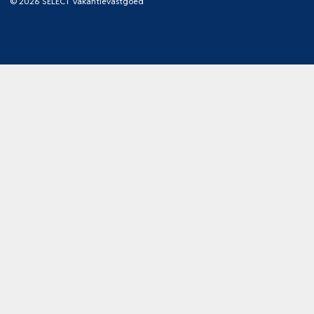
© 2026 SELECT Vakantievastgoed
Cookieverklaring
Algemene voorwaarden
Privacy verklaring
Website door
Code Blauw