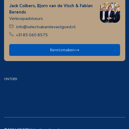
Jack Colbers, Bjorn van de Visch & Fabian
Berends
Verkoopadviseurs
info@selectvakantievastgoed.nl
+31 85 060 8575
Kennismaken
ONTDEK
Home
Aankoopcursus
Aanbod
Contact
Bemiddeling